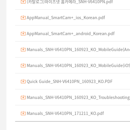
(카탈로그)와이즈넷 홈카메라_SNH-V6410PN.pdf
AppManual_SmartCam+_ios_Korean.pdf
AppManual_SmartCam+_android_Korean.pdf
Manuals_SNH-V6410PN_160923_KO_MobileGuide(And
Manuals_SNH-V6410PN_160923_KO_MobileGuide(iOS
Quick Guide_SNH-V6410PN_160923_KO.PDF
Manuals_SNH-V6410PN_160923_KO_Troubleshooting
Manuals_SNH-V6410PN_171211_KO.pdf