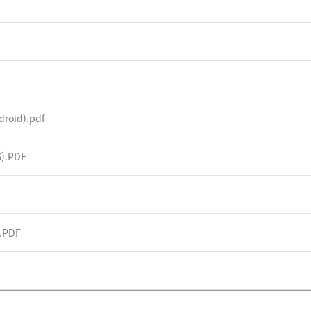
roid).pdf
).PDF
.PDF