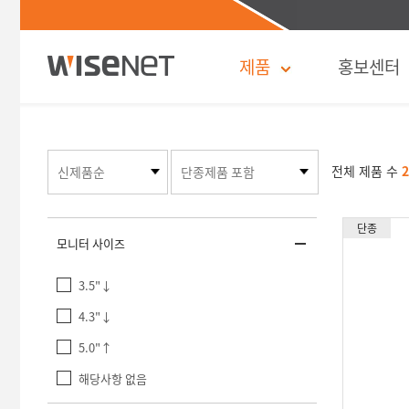
제품
홍보센터
전체
제품 수
2
단종
모니터 사이즈
3.5"↓
4.3"↓
5.0"↑
해당사항 없음