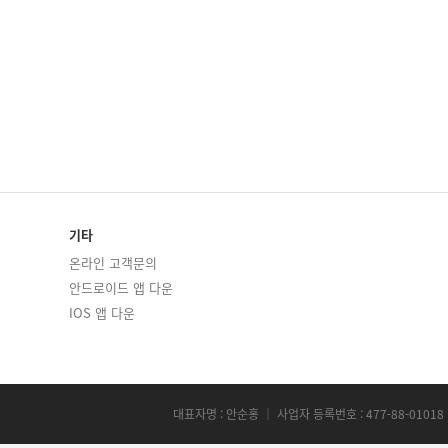
기타
온라인 고객문의
안드로이드 앱 다운
IOS 앱 다운
대표자명 : 안순홍 ｜ 사업자 등록번호 : 477-88-01018