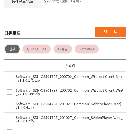
동작 온도/습도
0℃~40℃ / 85% RH 미만
다운로드
다운로드
전체
Quick Guide
매뉴얼
Software
파일명
Software_SDH-C85047BF_200702_Common_Wisenet Client(Mac)
_v1.1.0.175.zip
Software_SDH-C85047BF_200702_Common_Wisenet Client(Win)
_v2.1.0.166.zip
Software_SDH-C85047BF_201027_Common_SVideoPlayer(Mac)_
v1.1.0.4.zip
Software_SDH-C85047BF_201027_Common_SVideoPlayer(Win)_
v1.1.0.6.zip