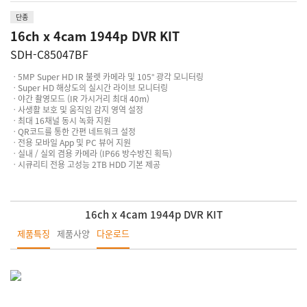
단종
16ch x 4cam 1944p DVR KIT
SDH-C85047BF
ㆍ5MP Super HD IR 불렛 카메라 및 105° 광각 모니터링
ㆍSuper HD 해상도의 실시간 라이브 모니터링
ㆍ야간 촬영모드 (IR 가시거리 최대 40m)
ㆍ사생활 보호 및 움직임 감지 영역 설정
ㆍ최대 16채널 동시 녹화 지원
ㆍQR코드를 통한 간편 네트워크 설정
ㆍ전용 모바일 App 및 PC 뷰어 지원
ㆍ실내 / 실외 겸용 카메라 (IP66 방수방진 획득)
ㆍ시큐리티 전용 고성능 2TB HDD 기본 제공
16ch x 4cam 1944p DVR KIT
제품특징
제품사양
다운로드