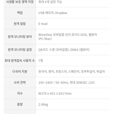
사생활 보호 영역 지정
최대 4개 설정 가능
백업
USB 메모리, Dropbox
원격 알람
E-mail
WiseView 모바일앱 (안드로이드/iOS), 웹뷰어
원격 모니터링 뷰어
(PC/Mac)
원격 모니터링 설정
QR코드 스캔 (모바일앱), DDNS (웹뷰어)
최대 원격접속 사용자 수
7명
다국어 지원
한국어, 영어, 프랑스어, 스페인어, 포루투갈어, 독일어
소비 전력
100~240V / 50~60Hz, 최대 30W(DC 12V)
치수
W378 x H51 x D317mm
중량
2.96kg