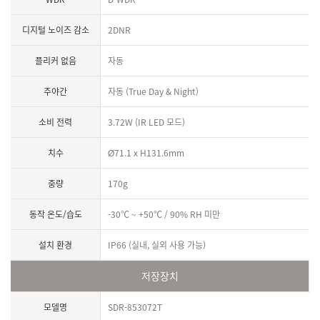
디지털 노이즈 감소
2DNR
플리커 없음
자동
주야간
자동 (True Day & Night)
소비 전력
3.72W (IR LED 모드)
치수
Ø71.1 x H131.6mm
중량
170g
동작 온도/습도
-30℃ ~ +50℃ / 90% RH 미만
설치 환경
IP66 (실내, 실외 사용 가능)
저장장치
모델명
SDR-853072T