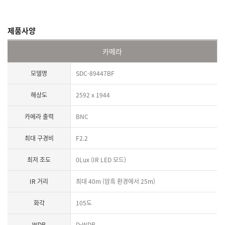
제품사양
카메라
모델명
SDC-89447BF
해상도
2592 x 1944
카메라 출력
BNC
최대 구경비
F2.2
최저 조도
0Lux (IR LED 모드)
IR 거리
최대 40m (암흑 환경에서 25m)
화각
105도
WDR
D-WDR