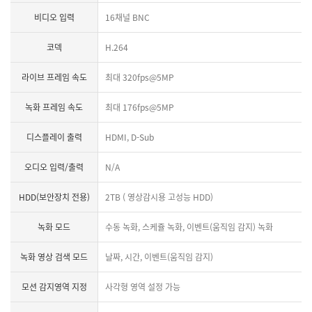
비디오 입력
16채널 BNC
코덱
H.264
라이브 프레임 속도
최대 320fps@5MP
녹화 프레임 속도
최대 176fps@5MP
디스플레이 출력
HDMI, D-Sub
오디오 입력/출력
N/A
HDD(보안장치 전용)
2TB ( 영상감시용 고성능 HDD)
녹화 모드
수동 녹화, 스케쥴 녹화, 이벤트(움직임 감지) 녹화
녹화 영상 검색 모드
날짜, 시간, 이벤트(움직임 감지)
모션 감지영역 지정
사각형 영역 설정 가능