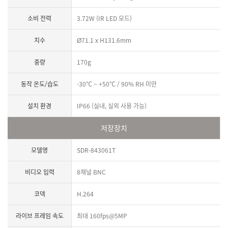
소비 전력
3.72W (IR LED 모드)
치수
Ø71.1 x H131.6mm
중량
170g
동작 온도/습도
-30℃ ~ +50℃ / 90% RH 미만
설치 환경
IP66 (실내, 실외 사용 가능)
저장장치
모델명
SDR-843061T
비디오 입력
8채널 BNC
코덱
H.264
라이브 프레임 속도
최대 160fps@5MP