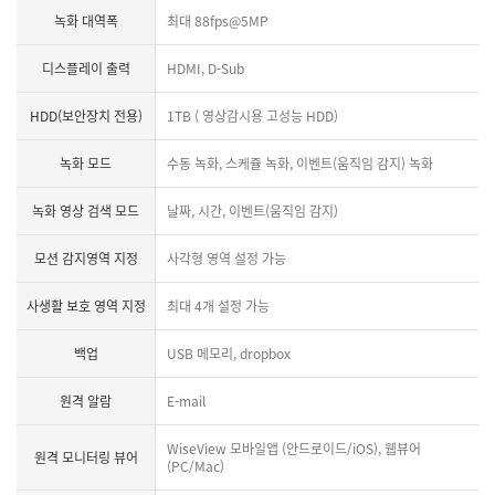
녹화 대역폭
최대 88fps@5MP
디스플레이 출력
HDMI, D-Sub
HDD(보안장치 전용)
1TB ( 영상감시용 고성능 HDD)
녹화 모드
수동 녹화, 스케쥴 녹화, 이벤트(움직임 감지) 녹화
녹화 영상 검색 모드
날짜, 시간, 이벤트(움직임 감지)
모션 감지영역 지정
사각형 영역 설정 가능
사생활 보호 영역 지정
최대 4개 설정 가능
백업
USB 메모리, dropbox
원격 알람
E-mail
WiseView 모바일앱 (안드로이드/iOS), 웹뷰어
원격 모니터링 뷰어
(PC/Mac)