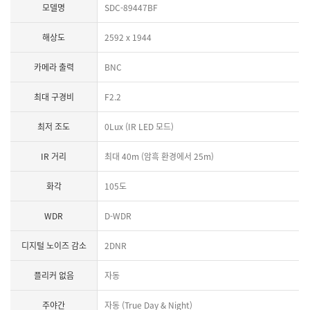
모델명
SDC-89447BF
해상도
2592 x 1944
카메라 출력
BNC
최대 구경비
F2.2
최저 조도
0Lux (IR LED 모드)
IR 거리
최대 40m (암흑 환경에서 25m)
화각
105도
WDR
D-WDR
디지털 노이즈 감소
2DNR
플리커 없음
자동
주야간
자동 (True Day & Night)