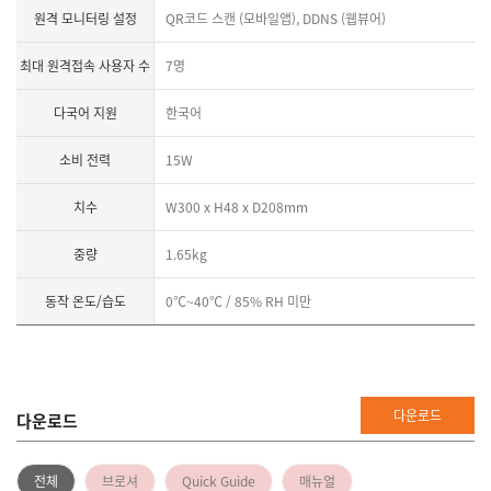
원격 모니터링 설정
QR코드 스캔 (모바일앱), DDNS (웹뷰어)
최대 원격접속 사용자 수
7명
다국어 지원
한국어
소비 전력
15W
치수
W300 x H48 x D208mm
중량
1.65kg
동작 온도/습도
0℃~40℃ / 85% RH 미만
다운로드
다운로드
전체
브로셔
Quick Guide
매뉴얼